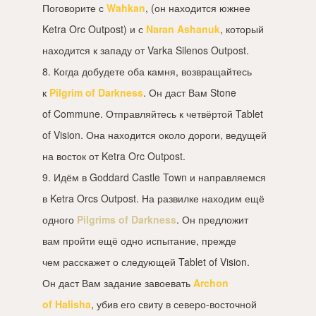
Поговорите с
Wahkan
, (он находится южнее
Ketra Orc Outpost) и с
Naran Ashanuk
, который
находится к западу от Varka Silenos Outpost.
8. Когда добудете оба камня, возвращайтесь
к
Pilgrim of Darkness
. Он даст Вам Stone
of Commune. Отправляйтесь к четвёртой Tablet
of Vision. Она находится около дороги, ведущей
на восток от Ketra Orc Outpost.
9. Идём в Goddard Castle Town и направляемся
в Ketra Orcs Outpost. На развилке находим ещё
одного
Pilgrims of Darkness
. Он предложит
вам пройти ещё одно испытание, прежде
чем расскажет о следующей Tablet of Vision.
Он даст Вам задание завоевать
Archon
of Halisha
, убив его свиту в северо-восточной