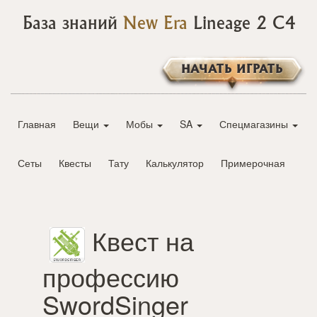
База знаний
New Era
Lineage 2 C4
НАЧАТЬ ИГРАТЬ
Главная
Вещи
Мобы
SA
Спецмагазины
Сеты
Квесты
Тату
Калькулятор
Примерочная
Квест на
профессию
SwordSinger