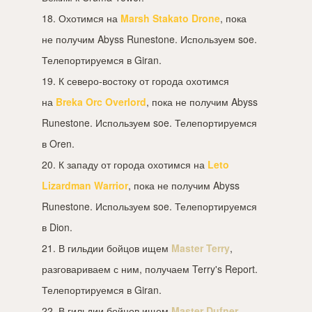
18. Охотимся на
Marsh Stakato Drone
, пока
не получим Abyss Runestone. Используем soe.
Телепортируемся в Giran.
19. К северо-востоку от города охотимся
на
Breka Orc Overlord
, пока не получим Abyss
Runestone. Используем soe. Телепортируемся
в Oren.
20. К западу от города охотимся на
Leto
Lizardman Warrior
, пока не получим Abyss
Runestone. Используем soe. Телепортируемся
в Dion.
21. В гильдии бойцов ищем
Master Terry
,
разговариваем с ним, получаем Terry's Report.
Телепортируемся в Giran.
22. В гильдии бойцов ищем
Master Dufner
,