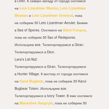
в Oren. К северо-западу от города охотимся
на
Leto Lizardman Warrior
,
Leto Lizardman
Shaman
и
Leto Lizardman Overlord
, пока
не соберем 30 Leto Lizardman Amulet. Бежим
в Sea of Spores. Охотимся на
Giant Fungus
,
пока не соберем 30 Sac of Redspores.
Используем soe. Телепортируемся в Giran.
Телепортируемся в Dion.
Lara's List №2:
Телепортируемся в Giran. Телепортируемся
в Hunter Village. К востоку от города охотимся
на
Karul Bugbear
, пока не соберем 30 Karul
Bugbear Totem. Используем soe.
Телепортируемся в Ivory Tower. В яме охотимся
на
Manashen Gargoyle
, пока не соберем 30