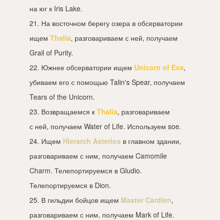
на юг к Iris Lake.
21. На восточном берегу озера в обсерватории
ищем
Thalia
, разговариваем с ней, получаем
Grail of Purity.
22. Южнее обсерватории ищем
Unicorn of Eva
,
убиваем его с помощью Talin's Spear, получаем
Tears of the Unicorn.
23. Возвращаемся к
Thalia
, разговариваем
с ней, получаем Water of Life. Используем soe.
24. Ищем
Hierarch Asterios
в главном здании,
разговариваем с ним, получаем Camomile
Charm. Телепортируемся в Gludio.
Телепортируемся в Dion.
25. В гильдии бойцов ищем
Master Cardien
,
разговариваем с ним, получаем Mark of Life.