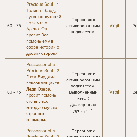
Precious Soul - 1
Талиен - бард,
путешествующий
Персонаж с
по землям
60 - 75
активированным
Virgil
З
Адена. Он
подклассом.
просит Вас
помочь ему в
сборе историй о
древних героях.
Possessor of a
Precious Soul - 2
Персонаж с
Гном Вирджил,
активированным
поклоняющийся
подклассом.
Леди Озера,
60 - 75
Выполненный
Virgil
З
просит помочь
квест:
его внучке,
Драгоценная
которую мучают
душа, ч. 1
странные
кошмары.
Possessor of a
Персонаж с
Precious Soul - 3
активированным