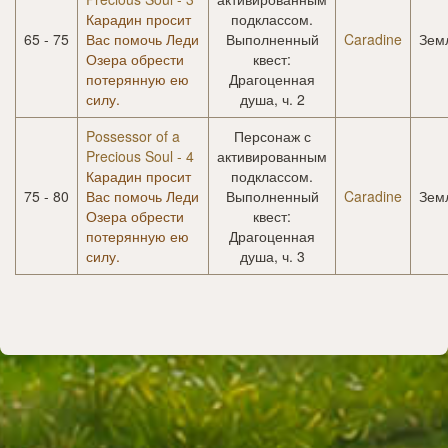
Карадин просит
подклассом.
65 - 75
Вас помочь Леди
Выполненный
Caradine
Зем
Озера обрести
квест:
потерянную ею
Драгоценная
силу.
душа, ч. 2
Possessor of a
Персонаж с
Precious Soul - 4
активированным
Карадин просит
подклассом.
75 - 80
Вас помочь Леди
Выполненный
Caradine
Зем
Озера обрести
квест:
потерянную ею
Драгоценная
силу.
душа, ч. 3