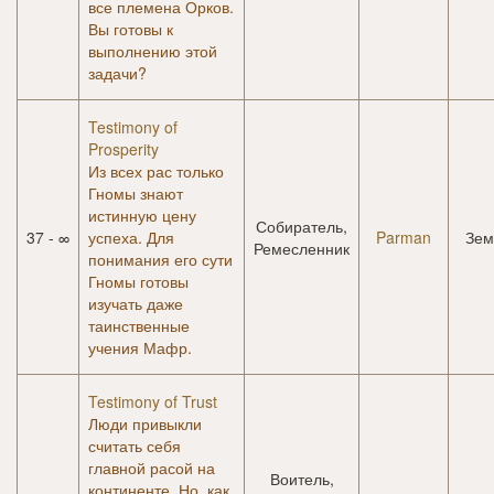
все племена Орков.
Вы готовы к
выполнению этой
задачи?
Testimony of
Prosperity
Из всех рас только
Гномы знают
истинную цену
Собиратель,
37 - ∞
успеха. Для
Parman
Зем
Ремесленник
понимания его сути
Гномы готовы
изучать даже
таинственные
учения Мафр.
Testimony of Trust
Люди привыкли
считать себя
главной расой на
Воитель,
континенте. Но, как