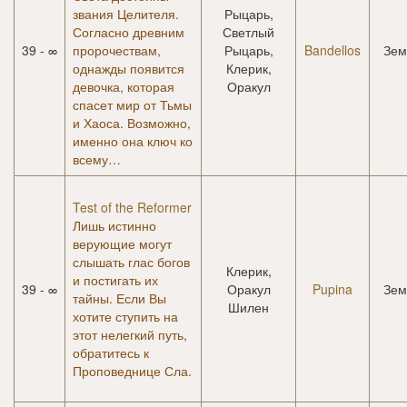
звания Целителя.
Рыцарь,
Согласно древним
Светлый
39 - ∞
пророчествам,
Рыцарь,
Bandellos
Зем
однажды появится
Клерик,
девочка, которая
Оракул
спасет мир от Тьмы
и Хаоса. Возможно,
именно она ключ ко
всему…
Test of the Reformer
Лишь истинно
верующие могут
слышать глас богов
Клерик,
и постигать их
39 - ∞
Оракул
Pupina
Зем
тайны. Если Вы
Шилен
хотите ступить на
этот нелегкий путь,
обратитесь к
Проповеднице Сла.