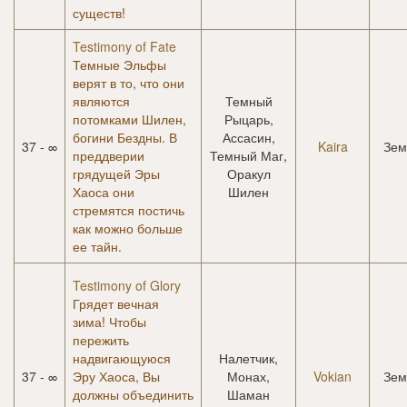
существ!
Testimony of Fate
Темные Эльфы
верят в то, что они
являются
Темный
потомками Шилен,
Рыцарь,
богини Бездны. В
Ассасин,
37 - ∞
Kaira
Зем
преддверии
Темный Маг,
грядущей Эры
Оракул
Хаоса они
Шилен
стремятся постичь
как можно больше
ее тайн.
Testimony of Glory
Грядет вечная
зима! Чтобы
пережить
надвигающуюся
Налетчик,
37 - ∞
Эру Хаоса, Вы
Монах,
Vokian
Зем
должны объединить
Шаман