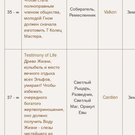
полноправным
Собиратель,
35 - ∞
членом общества,
Valkon
Зем
Ремесленник
молодой Гном
должен сначала
изготовить 7 Колец
Мастера.
Testimony of Life
Древо Жизни,
колыбель и место
вечного отдыха
всех Эльфов,
Светлый
умирает! Чтобы
Рыцарь,
избежать
Разведчик,
37 - ∞
очередного
Cardien
Зе
Светлый
богатого
Маг, Оракул
жертвоприношения,
Евы
оно должно
получить Воду
Жизни - слезы
чистейшего из