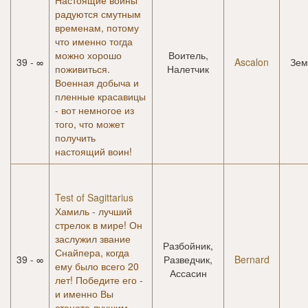
Настоящие воины
радуются смутным
временам, потому
что именно тогда
можно хорошо
Воитель,
39 - ∞
Ascalon
Зем
поживиться.
Налетчик
Военная добыча и
пленные красавицы
- вот немногое из
того, что может
получить
настоящий воин!
Test of Sagittarius
Хамиль - лучший
стрелок в мире! Он
заслужил звание
Разбойник,
Снайпера, когда
39 - ∞
Разведчик,
Bernard
ему было всего 20
Ассасин
лет! Победите его -
и именно Вы
станете лучшим