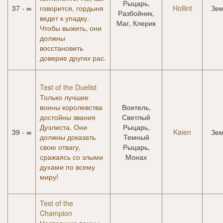
Рыцарь,
37 - ∞
говорится, гордыня
Hollint
Зе
Разбойник,
ведет к упадку.
Маг, Клерик
Чтобы выжить, они
должны
восстановить
доверие других рас.
Test of the Duelist
Только лучшие
воины королевства
Воитель,
достойны звания
Светлый
Дуэлиста. Они
Рыцарь,
39 - ∞
Kaien
Зе
должны доказать
Темный
свою отвагу,
Рыцарь,
сражаясь со злыми
Монах
духами по всему
миру!
Test of the
Champion