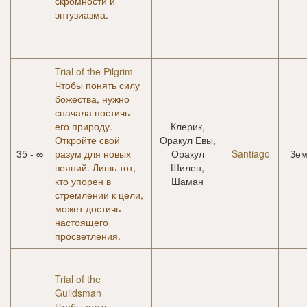
скромности и
энтузиазма.
Trial of the Pilgrim
Чтобы понять силу
божества, нужно
сначала постичь
его природу.
Клерик,
Откройте свой
Оракул Евы,
35 - ∞
разум для новых
Оракул
Santiago
Зем
веяний. Лишь тот,
Шилен,
кто упорен в
Шаман
стремлении к цели,
может достичь
настоящего
просветления.
Trial of the
Guildsman
Чтобы стать