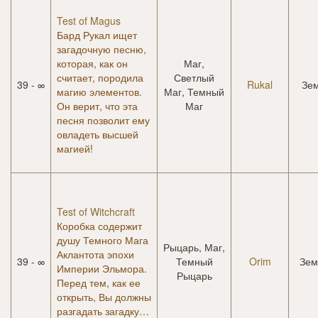
Test of Magus
Бард Рукал ищет
загадочную песню,
которая, как он
Маг,
считает, породила
Светлый
39 - ∞
Rukal
Зе
магию элементов.
Маг, Темный
Он верит, что эта
Маг
песня позволит ему
овладеть высшей
магией!
Test of Witchcraft
Коробка содержит
душу Темного Мага
Рыцарь, Маг,
Аклантота эпохи
39 - ∞
Темный
Orim
Зем
Империи Эльмора.
Рыцарь
Перед тем, как ее
открыть, Вы должны
разгадать загадку…