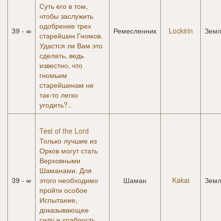
Суть его в том,
чтобы заслужить
одобрение трех
39 - ∞
Ремесленник
Lockirin
Земл
старейшин Гномов.
Удастся ли Вам это
сделать, ведь
известно, что
гномьим
старейшинам не
так-то легко
угодить?..
Test of the Lord
Только лучшие из
Орков могут стать
Верховными
Шаманами. Для
39 - ∞
этого необходимо
Шаман
Kakai
Земл
пройти особое
Испытание,
доказывающее
силу и храбрость