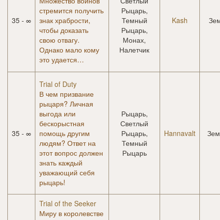
Множество воинов
Светлый
стремится получить
Рыцарь,
35 - ∞
знак храбрости,
Темный
Kash
Зе
чтобы доказать
Рыцарь,
свою отвагу.
Монах,
Однако мало кому
Налетчик
это удается…
Trial of Duty
В чем призвание
рыцаря? Личная
выгода или
Рыцарь,
бескорыстная
Светлый
35 - ∞
помощь другим
Рыцарь,
Hannavalt
Зем
людям? Ответ на
Темный
этот вопрос должен
Рыцарь
знать каждый
уважающий себя
рыцарь!
Trial of the Seeker
Миру в королевстве